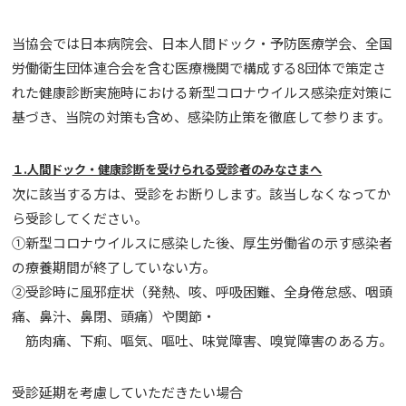
当協会では日本病院会、日本人間ドック・予防医療学会、全国
労働衛生団体連合会を含む医療機関で構成する8団体で策定さ
れた健康診断実施時における新型コロナウイルス感染症対策に
基づき、当院の対策も含め、感染防止策を徹底して参ります。
１.⼈間ドック・健康診断を受けられる受診者のみなさまへ
次に該当する方は、受診をお断りします。該当しなくなってか
ら受診してください。
①新型コロナウイルスに感染した後、厚生労働省の⽰す感染者
の療養期間が終了していない方。
②受診時に風邪症状（発熱、咳、呼吸困難、全⾝倦怠感、咽頭
痛、⿐汁、⿐閉、頭痛）や関節・
筋肉痛、下痢、嘔気、嘔吐、味覚障害、嗅覚障害のある方。
受診延期を考慮していただきたい場合