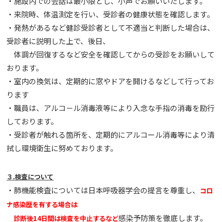
・施設内での会話は最小限とし、小声でお願いいたします。
・来院時、体温測定を⾏い、受診者の健康状態を確認します。
・発熱があるなど健診受診者として不適当と判断した場合は、
受診者に説明した上で、後日、
体調が回復するなど安全を確認してからの受診をお願いして
おります。
・室内の換気は、定期的に窓やドアを開けるなどして⾏ってお
ります
・職員は、アルコ－ル消毒液等により⼊念な⼿指の消毒を励⾏
しております。
・受診者が触れる箇所を、定期的にアルコール消毒等により清
拭し環境衛生に努めております。
３.検査について
・肺機能検査については日本呼吸器学会の提言を尊重し、
コロ
ナ感染歴を有する場合は
感染予防策を徹底します。
診断後14日間は検査を中止するなど