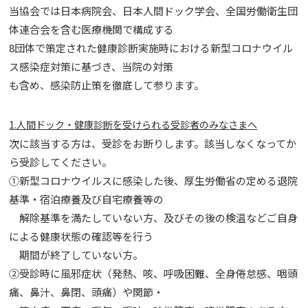
当協会では日本病院会、日本人間ドック学会、全国労働衛生団
体連合会を含む医療機関で構成する
8団体で策定された健康診断実施時における新型コロナウイル
ス感染症対策に基づき、当院の対策
も含め、感染防止策を徹底して参ります。
1.人間ドック・健康診断を受けられる受診者のみなさまへ
次に該当する方は、受診をお断りします。該当しなくなってか
ら受診してください。
①新型コロナウイルスに感染した後、厚生労働省の定める退院
基準・宿泊療養及び自宅療養等の
解除基準を満たしていない方、及びその後の検温などご自身
による健康状態の確認等を行う
期間が終了していない方。
②受診時に風邪症状（発熱、咳、呼吸困難、全身倦怠感、咽頭
痛、鼻汁、鼻閉、頭痛）や関節・