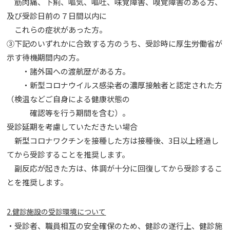
筋肉痛、下痢、嘔気、嘔吐、味覚障害、嗅覚障害のある方、
及び受診日前の７日間以内に
これらの症状があった方。
③下記のいずれかに合致する方のうち、受診時に厚生労働省が
示す待機期間内の方。
・諸外国への渡航歴がある方。
・新型コロナウイルス感染者の濃厚接触者と認定された方
（検温などご自身による健康状態の
確認等を行う期間を含む）。
受診延期を考慮していただきたい場合
新型コロナワクチンを接種した方は接種後、3日以上経過し
てから受診することを推奨します。
副反応が起きた方は、体調が十分に回復してから受診するこ
とを推奨します。
2.健診施設の受診環境について
・受診者、職員相互の安全確保のため、健診の遂行上、健診施